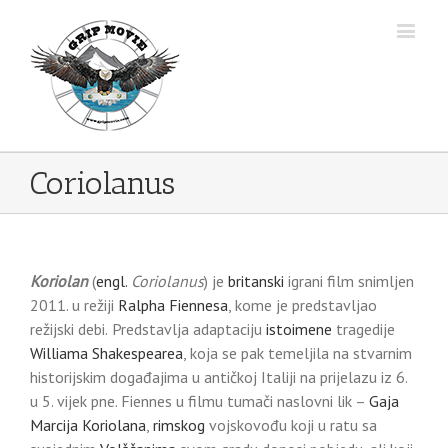
Coriolanus
Koriolan
(
engl.
Coriolanus
) je
britanski
igrani film snimljen
2011. u režiji
Ralpha Fiennesa
, kome je predstavljao
režijski debi.
Predstavlja adaptaciju
istoimene
tragedije
Williama Shakespearea
, koja se pak temeljila na stvarnim
historijskim događajima u antičkoj Italiji na prijelazu iz 6.
u 5. vijek pne. Fiennes u filmu tumači naslovni lik –
Gaja
Marcija Koriolana
,
rimskog
vojskovođu koji u ratu sa