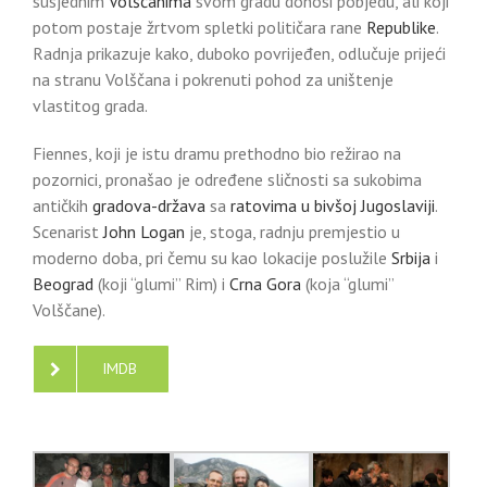
susjednim
Volščanima
svom gradu donosi pobjedu, ali koji
potom postaje žrtvom spletki političara rane
Republike
.
Radnja prikazuje kako, duboko povrijeđen, odlučuje prijeći
na stranu Volščana i pokrenuti pohod za uništenje
vlastitog grada.
Fiennes, koji je istu dramu prethodno bio režirao na
pozornici, pronašao je određene sličnosti sa sukobima
antičkih
gradova-država
sa
ratovima u bivšoj Jugoslaviji
.
Scenarist
John Logan
je, stoga, radnju premjestio u
moderno doba, pri čemu su kao lokacije poslužile
Srbija
i
Beograd
(koji “glumi” Rim) i
Crna Gora
(koja “glumi”
Volščane).
IMDB