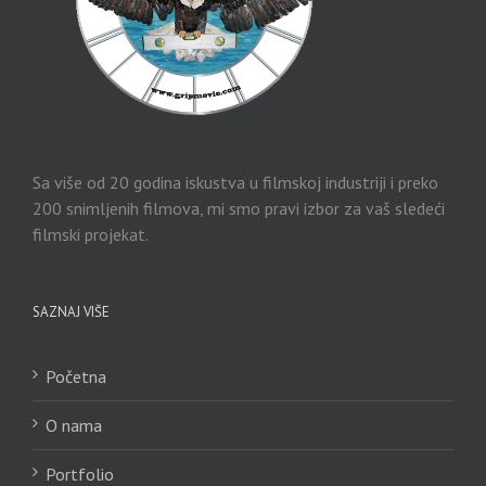
Sa više od 20 godina iskustva u filmskoj industriji i preko
200 snimljenih filmova, mi smo pravi izbor za vaš sledeći
filmski projekat.
SAZNAJ VIŠE
Početna
O nama
Portfolio