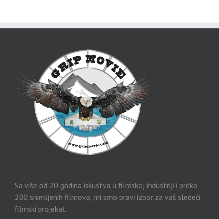
Sa više od 20 godina iskustva u filmskoj industriji i preko
200 snimljenih filmova, mi smo pravi izbor za vaš sledeći
filmski projekat.